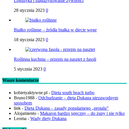
Logistyka i magazynowanie żywności
28 stycznia 2023
0
Białko roślinne – źródła białka w diecie wege
18 stycznia 2023
0
Roślinna kuchnia – przepis na pasztet z fasoli
5 stycznia 2023
0
Wasze komentarze
kobietyaktywne.pl
-
Dieta south beach turbo
Bruno1988
-
Odchudzanie – dieta Dukana niezawodnym
sposobem
link
-
Dieta Dukana – zasady popularnego „protalu”
Alojamiento
-
Makaron bardzo jajeczny – do zupy i nie tylko
Leoma
-
Wady diety Dukana