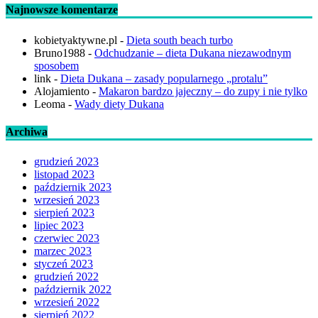
Najnowsze komentarze
kobietyaktywne.pl
-
Dieta south beach turbo
Bruno1988
-
Odchudzanie – dieta Dukana niezawodnym
sposobem
link
-
Dieta Dukana – zasady popularnego „protalu”
Alojamiento
-
Makaron bardzo jajeczny – do zupy i nie tylko
Leoma
-
Wady diety Dukana
Archiwa
grudzień 2023
listopad 2023
październik 2023
wrzesień 2023
sierpień 2023
lipiec 2023
czerwiec 2023
marzec 2023
styczeń 2023
grudzień 2022
październik 2022
wrzesień 2022
sierpień 2022