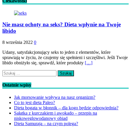
Ciekawostki
Nie masz ochoty na seks? Dieta wpłynie na Twoje
libido
8 września 2022
0
Udany, satysfakcjonujący seks to jeden z elementów, które
sprawiają w życiu, że czujemy się spełnieni i szczęśliwi. Jeśli Twoje
libido obniżyło się, sprawdź, które produkty
[…]
Szukaj:
Ostatnie wpisy
Jak morsowanie wpływa na nasz organizm?
Co to jest dieta Paleo?
Dieta bogata w błonnik – dla kogo będzie odpowiednia?
Sałatka z kurczakiem i awokado – przepis na
niskowęglowodanowy obiad
Dieta Samuraja – na czym polega?