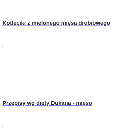
Kotleciki z mielonego mięsa drobiowego
Przepisy wg diety Dukana - mięso