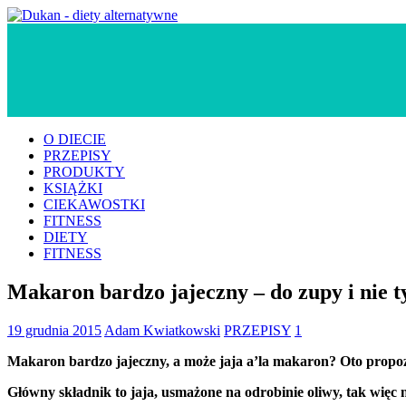
O DIECIE
PRZEPISY
PRODUKTY
KSIĄŻKI
CIEKAWOSTKI
FITNESS
DIETY
FITNESS
Makaron bardzo jajeczny – do zupy i nie t
19 grudnia 2015
Adam Kwiatkowski
PRZEPISY
1
Makaron bardzo jajeczny, a może jaja a’la makaron? Oto propozy
Główny składnik to jaja, usmażone na odrobinie oliwy, tak więc 