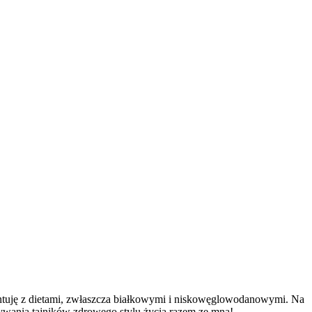
mentuję z dietami, zwłaszcza białkowymi i niskowęglowodanowymi. Na
krywania tajników zdrowego stylu życia razem ze mną!