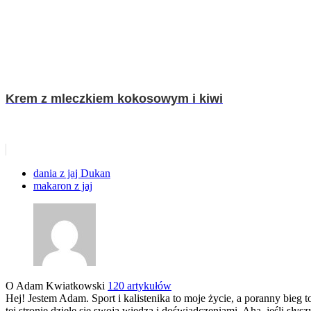
Krem z mleczkiem kokosowym i kiwi
dania z jaj Dukan
makaron z jaj
O Adam Kwiatkowski
120 artykułów
Hej! Jestem Adam. Sport i kalistenika to moje życie, a poranny bie
tej stronie dzielę się swoją wiedzą i doświadczeniami. Aha, jeśli s