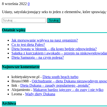
8 września 2022
0
Udany, satysfakcjonujący seks to jeden z elementów, które sprawiają w
Szukaj:
Ostatnie wpisy
Jak morsowanie wpływa na nasz organizm?
Co to jest dieta Paleo?
Dieta bogata w błonnik – dla kogo będzie odpowiednia?
Sałatka z kurczakiem i awokado – przepis na niskowęglowod
Dieta Samuraja – na czym polega?
Najnowsze komentarze
kobietyaktywne.pl
-
Dieta south beach turbo
Bruno1988
-
Odchudzanie – dieta Dukana niezawodnym spos
link
-
Dieta Dukana – zasady popularnego „protalu”
Alojamiento
-
Makaron bardzo jajeczny – do zupy i nie tylko
Leoma
-
Wady diety Dukana
Archiwa