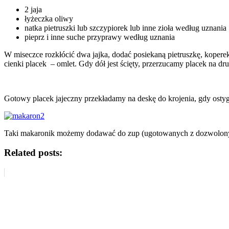
2 jaja
łyżeczka oliwy
natka pietruszki lub szczypiorek lub inne zioła według uznania
pieprz i inne suche przyprawy według uznania
W miseczce rozkłócić dwa jajka, dodać posiekaną pietruszkę, kopere
cienki placek – omlet. Gdy dół jest ścięty, przerzucamy placek na drug
Gotowy placek jajeczny przekładamy na deskę do krojenia, gdy ostyg
Taki makaronik możemy dodawać do zup (ugotowanych z dozwolonych 
Related posts: