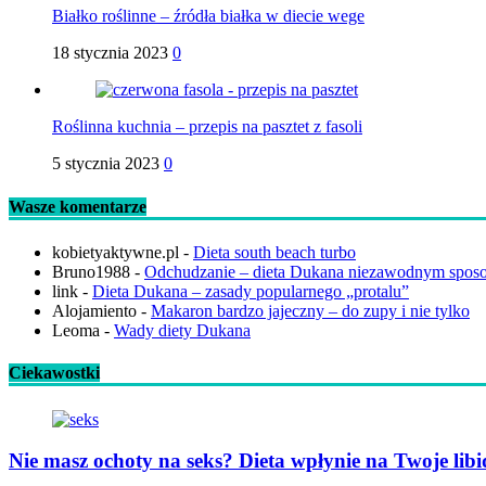
Białko roślinne – źródła białka w diecie wege
18 stycznia 2023
0
Roślinna kuchnia – przepis na pasztet z fasoli
5 stycznia 2023
0
Wasze komentarze
kobietyaktywne.pl
-
Dieta south beach turbo
Bruno1988
-
Odchudzanie – dieta Dukana niezawodnym spos
link
-
Dieta Dukana – zasady popularnego „protalu”
Alojamiento
-
Makaron bardzo jajeczny – do zupy i nie tylko
Leoma
-
Wady diety Dukana
Ciekawostki
Nie masz ochoty na seks? Dieta wpłynie na Twoje lib