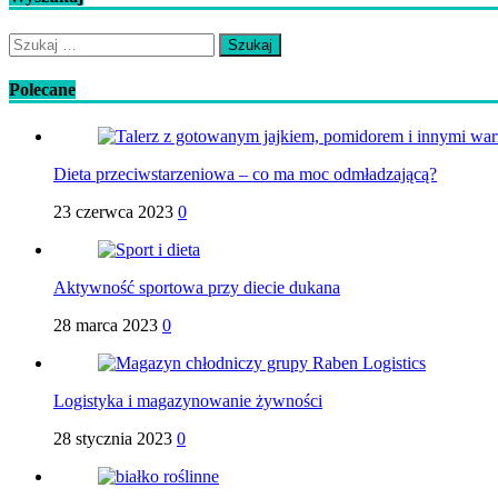
Szukaj:
Polecane
Dieta przeciwstarzeniowa – co ma moc odmładzającą?
23 czerwca 2023
0
Aktywność sportowa przy diecie dukana
28 marca 2023
0
Logistyka i magazynowanie żywności
28 stycznia 2023
0