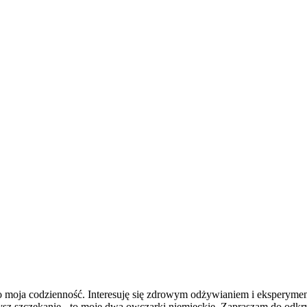
g to moja codzienność. Interesuję się zdrowym odżywianiem i ekspery
łyszysz szczekanie - to moje dwa owczarki niemieckie. Zapraszam do od