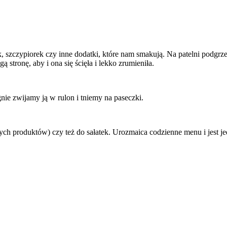
k, szczypiorek czy inne dodatki, które nam smakują. Na patelni podg
ą stronę, aby i ona się ścięła i lekko zrumieniła.
nie zwijamy ją w rulon i tniemy na paseczki.
produktów) czy też do sałatek. Urozmaica codzienne menu i jest jed