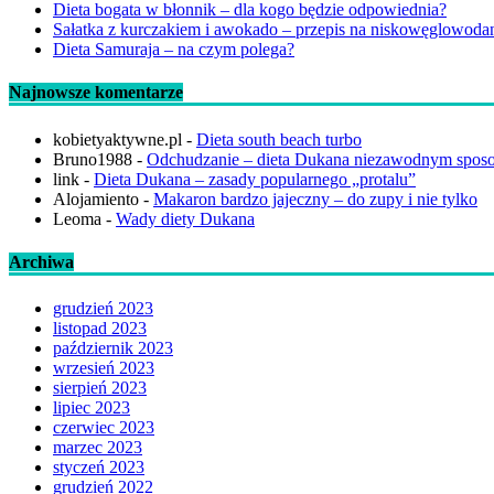
Dieta bogata w błonnik – dla kogo będzie odpowiednia?
Sałatka z kurczakiem i awokado – przepis na niskowęglowod
Dieta Samuraja – na czym polega?
Najnowsze komentarze
kobietyaktywne.pl
-
Dieta south beach turbo
Bruno1988
-
Odchudzanie – dieta Dukana niezawodnym spos
link
-
Dieta Dukana – zasady popularnego „protalu”
Alojamiento
-
Makaron bardzo jajeczny – do zupy i nie tylko
Leoma
-
Wady diety Dukana
Archiwa
grudzień 2023
listopad 2023
październik 2023
wrzesień 2023
sierpień 2023
lipiec 2023
czerwiec 2023
marzec 2023
styczeń 2023
grudzień 2022