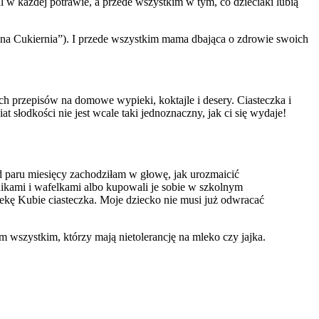
al w każdej potrawie, a przede wszystkim w tym, co dzieciaki lubią
nna Cukiernia”). I przede wszystkim mama dbająca o zdrowie swoich
ch przepisów na domowe wypieki, koktajle i desery. Ciasteczka i
at słodkości nie jest wcale taki jednoznaczny, jak ci się wydaje!
d paru miesięcy zachodziłam w głowę, jak urozmaicić
nikami i wafelkami albo kupowali je sobie w szkolnym
piekę Kubie ciasteczka. Moje dziecko nie musi już odwracać
m wszystkim, którzy mają nietolerancję na mleko czy jajka.