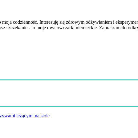
g to moja codzienność. Interesuję się zdrowym odżywianiem i ekspery
łyszysz szczekanie - to moje dwa owczarki niemieckie. Zapraszam do od