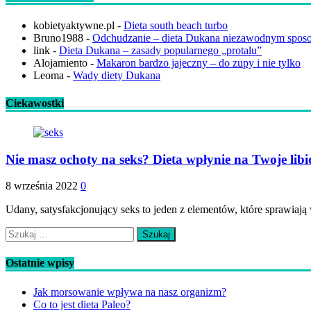
kobietyaktywne.pl
-
Dieta south beach turbo
Bruno1988
-
Odchudzanie – dieta Dukana niezawodnym spos
link
-
Dieta Dukana – zasady popularnego „protalu”
Alojamiento
-
Makaron bardzo jajeczny – do zupy i nie tylko
Leoma
-
Wady diety Dukana
Ciekawostki
Nie masz ochoty na seks? Dieta wpłynie na Twoje lib
8 września 2022
0
Udany, satysfakcjonujący seks to jeden z elementów, które sprawiają w
Szukaj:
Ostatnie wpisy
Jak morsowanie wpływa na nasz organizm?
Co to jest dieta Paleo?