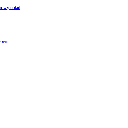
anowy obiad
obem