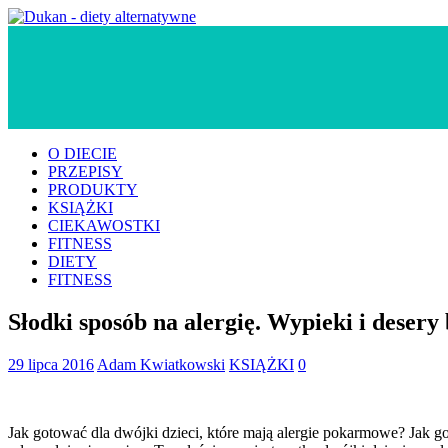
O DIECIE
PRZEPISY
PRODUKTY
KSIĄŻKI
CIEKAWOSTKI
FITNESS
DIETY
FITNESS
Słodki sposób na alergię. Wypieki i desery
29 lipca 2016
Adam Kwiatkowski
KSIĄŻKI
0
Jak gotować dla dwójki dzieci, które mają alergie pokarmowe? Jak g