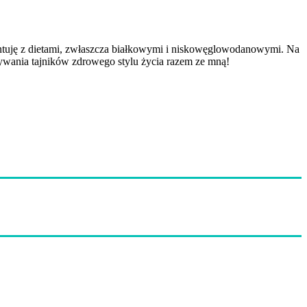
mentuję z dietami, zwłaszcza białkowymi i niskowęglowodanowymi. Na
krywania tajników zdrowego stylu życia razem ze mną!