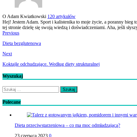
O Adam Kwiatkowski
120 artykułów
Hej! Jestem Adam. Sport i kalistenika to moje życie, a poranny bie
tej stronie dzielę się swoją wiedzą i doświadczeniami. Aha, jeśli s
Previous
Dieta bezglutenowa
Next
Koktajle odchudzające. Według diety strukturalnej
Wyszukaj
Szukaj:
Polecane
Dieta przeciwstarzeniowa – co ma moc odmładzającą?
23 czerwca 2023
0