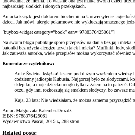
udowadnia, że można. To właśnie ona jest matką dwójki dzieci uczulon
najbardziej: słodkich i słonych przekąskach.
Autorka książki jest doktorem biochemii na Uniwersytecie Jagiello
dzieci. Jak mówi, alergie pokarmowe nie wykluczają smacznego jedzen
[buybox-widget category=”book” ean=”9788376425061″]
Na swoim blogu publikuje sporo przepisów na dania bez jaj i mleka. 
batoniki bez użycia alergizujących jajek i mleka? Muffinki, lody, słod
Jak zauważa autorka, wiele przepisów można wykorzystać również w
Komentarze czytelników:
Ania: Świetna książka! Jestem pod dużym wrażeniem wiedzy i 
codzienny jadłospis Kubusia. Najgorzej było ze słodyczami, k
sklepiku, a moje dziecko mogło tylko z żalem na to patrzeć. O
oczu, gdy inni rozkoszują się smakiem słodyczy, bo zawsze ma
Kaja, 23 lata: Nie wiedziałam, że można samemu przyrządzić ta
Autor: Małgorzata Kalemba-Drożdż
ISBN: 9788376425061
Wydawnictwo Pascal, 2015 r., 288 stron
Related posts: