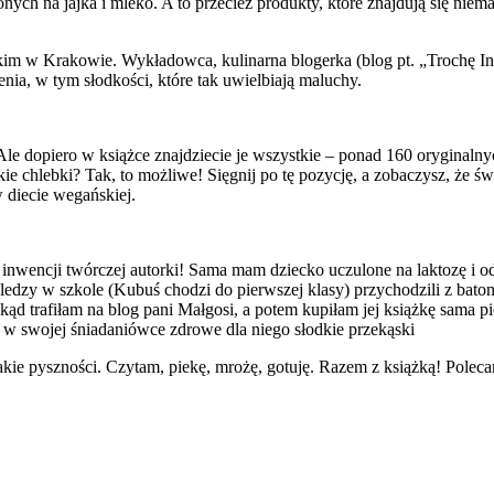
ych na jajka i mleko. A to przecież produkty, które znajdują się niem
ńskim w Krakowie. Wykładowca, kulinarna blogerka (blog pt. „Trochę I
ia, w tym słodkości, które tak uwielbiają maluchy.
Ale dopiero w książce znajdziecie je wszystkie – ponad 160 oryginalny
kie chlebki? Tak, to możliwe! Sięgnij po tę pozycję, a zobaczysz, że świ
 diecie wegańskiej.
inwencji twórczej autorki! Sama mam dziecko uczulone na laktozę i o
oledzy w szkole (Kubuś chodzi do pierwszej klasy) przychodzili z bato
dkąd trafiłam na blog pani Małgosi, a potem kupiłam jej książkę sama 
 w swojej śniadaniówce zdrowe dla niego słodkie przekąski
kie pyszności. Czytam, piekę, mrożę, gotuję. Razem z książką! Poleca