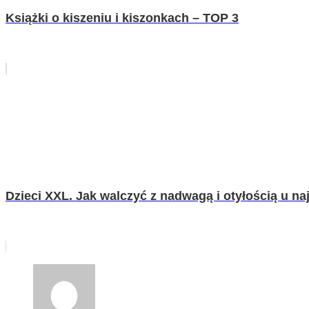
Książki o kiszeniu i kiszonkach – TOP 3
Dzieci XXL. Jak walczyć z nadwagą i otyłością u n